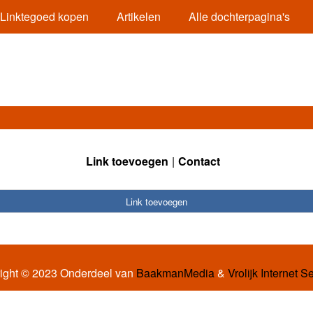
Linktegoed kopen
Artikelen
Alle dochterpagina's
Link toevoegen
Contact
Link toevoegen
ight © 2023 Onderdeel van
BaakmanMedia
&
Vrolijk Internet S